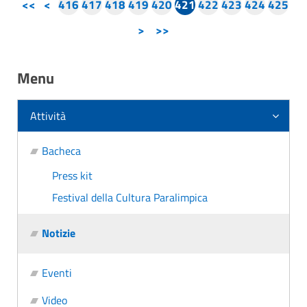
<<
<
416
417
418
419
420
421
422
423
424
425
>
>>
Menu
Attività
Bacheca
Press kit
Festival della Cultura Paralimpica
Notizie
Eventi
Video