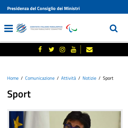
Presidenza del Consiglio dei Ministri
Home
Comunicazione
Attività
Notizie
Sport
Sport