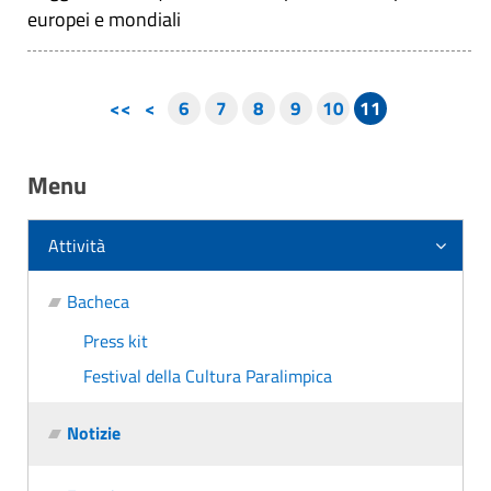
europei e mondiali
<<
<
6
7
8
9
10
11
Menu
Attività
Bacheca
Press kit
Festival della Cultura Paralimpica
Notizie