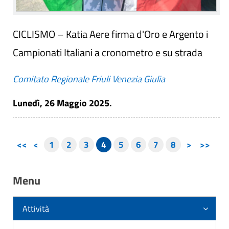
CICLISMO – Katia Aere firma d'Oro e Argento i
Campionati Italiani a cronometro e su strada
Comitato Regionale Friuli Venezia Giulia
Lunedì, 26 Maggio 2025.
<<
<
1
2
3
4
5
6
7
8
>
>>
Menu
Attività