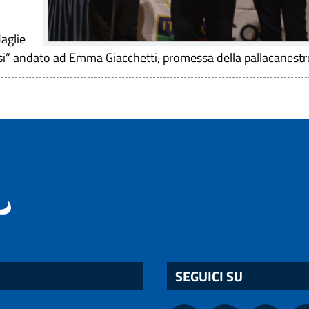
aglie
ensi” andato ad Emma Giacchetti, promessa della pallacanestr
SEGUICI SU