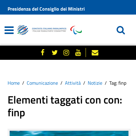
Presidenza del Consiglio dei Ministri
Home
Comunicazione
Attività
Notizie
Tag: finp
Elementi taggati con con:
finp