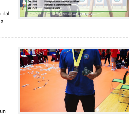
o dal
 a
 un