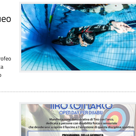
ueo
rofeo
ca
o