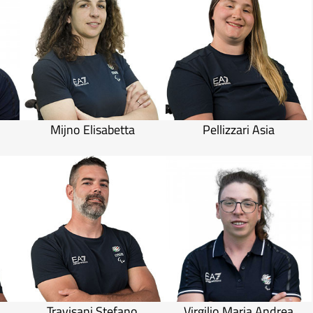
Mijno Elisabetta
Pellizzari Asia
Travisani Stefano
Virgilio Maria Andrea