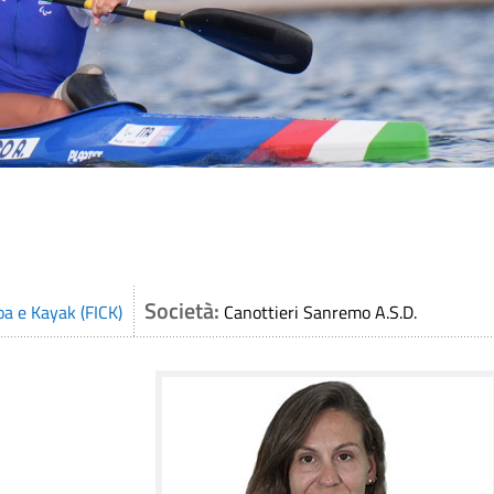
Società:
oa e Kayak (FICK)
Canottieri Sanremo A.S.D.