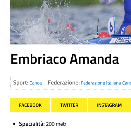
Embriaco Amanda
Sport:
Federazione:
Canoa
Federazione Italiana Can
FACEBOOK
TWITTER
INSTAGRAM
Specialità:
200 metri