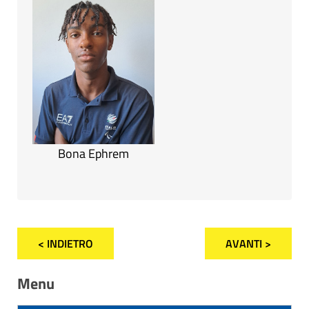
Bona Ephrem
< INDIETRO
AVANTI >
Menu