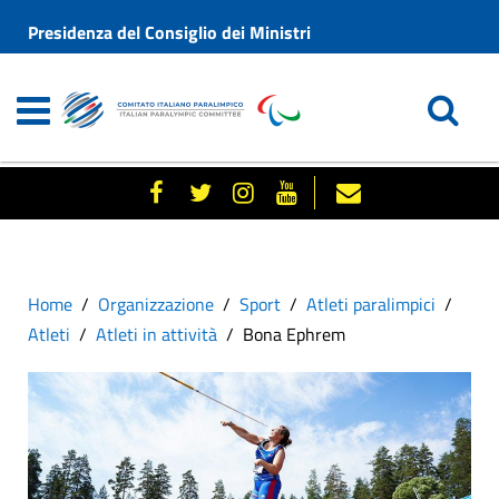
Presidenza del Consiglio dei Ministri
Home
Organizzazione
Sport
Atleti paralimpici
Atleti
Atleti in attività
Bona Ephrem