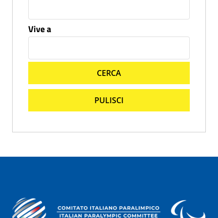
Vive a
CERCA
PULISCI