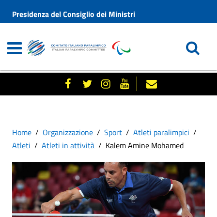
Presidenza del Consiglio dei Ministri
Home
Organizzazione
Sport
Atleti paralimpici
Atleti
Atleti in attività
Kalem Amine Mohamed