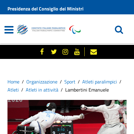
Presidenza del Consiglio dei Ministri
Home
Organizzazione
Sport
Atleti paralimpici
Atleti
Atleti in attività
Lambertini Emanuele