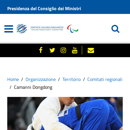
Presidenza del Consiglio dei Ministri
Home
Organizzazione
Territorio
Comitati regionali
Camanni Dongdong