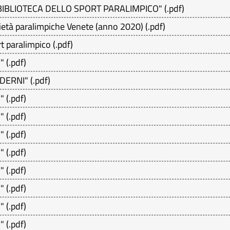
lla "BIBLIOTECA DELLO SPORT PARALIMPICO"
(
.pdf
)
cietà paralimpiche Venete (anno 2020)
(
.pdf
)
rt paralimpico
(
.pdf
)
"
(
.pdf
)
ODERNI"
(
.pdf
)
"
(
.pdf
)
"
(
.pdf
)
"
(
.pdf
)
"
(
.pdf
)
"
(
.pdf
)
"
(
.pdf
)
"
(
.pdf
)
"
(
.pdf
)