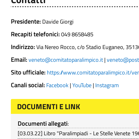
Presidente:
Davide Giorgi
Recapiti telefonici:
049 8658485
Indirizzo:
Via Nereo Rocco, c/o Stadio Euganeo, 351
Email:
veneto@comitatoparalimpico.it
|
veneto@posta
Sito ufficiale:
https://www.comitatoparalimpico.it/ve
Canali social:
Facebook
|
YouTube
|
Instagram
DOCUMENTI E LINK
Documenti allegati
:
[
03.03.22
]
Libro "Paralimpiadi - Le Stelle Venete 196