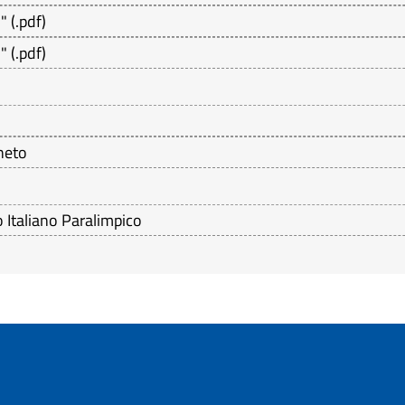
"
(
.pdf
)
"
(
.pdf
)
eneto
o Italiano Paralimpico