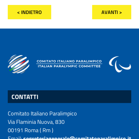
< INDIETRO
AVANTI >
CONTATTI
Comitato Italiano Paralimpico
Via Flaminia Nuova, 830
00191
Roma
(
Rm
)
Email:
segreteriagenerale@comitatoparalimpico.it