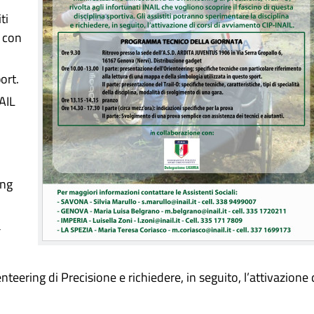
ti
i con
ort.
AIL
ing
à
enteering di Precisione e richiedere, in seguito, l’attivazione 