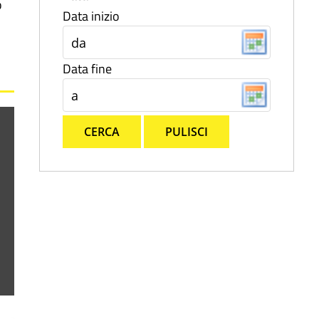
o
Data inizio
Data fine
CERCA
PULISCI