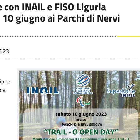
ne con INAIL e FISO Liguria
10 giugno ai Parchi di Nervi
6.23
sione
 da