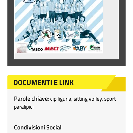
DOCUMENTI E LINK
Parole chiave
:
cip liguria
,
sitting volley
,
sport
paralipici
Condivisioni Social
: