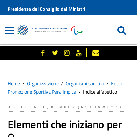
Presidenza del Consiglio dei Ministri
Home
Organizzazione
Organismi sportivi
Enti di
Promozione Sportiva Paralimpica
Indice alfabetico
A
B
C
D
E
F
G
H
I
J
K
L
M
N
O
P
Q
R
S
T
U
V
W
X
Y
Z
#
Elementi che iniziano per