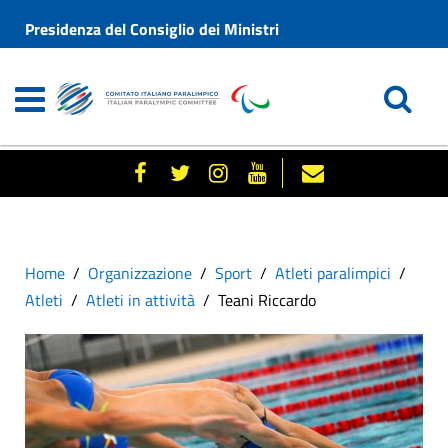
Presidenza del Consiglio dei Ministri
Home
Organizzazione
Sport
Atleti paralimpici
Atleti
Atleti in attività
Teani Riccardo