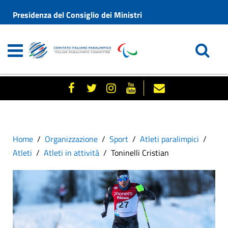
Presidenza del Consiglio dei Ministri
Home
Organizzazione
Sport
Atleti paralimpici
Atleti
Atleti in attività
Toninelli Cristian