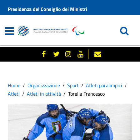
Presidenza del Consiglio dei Ministri
Home
Organizzazione
Sport
Atleti paralimpici
Atleti
Atleti in attività
Torella Francesco