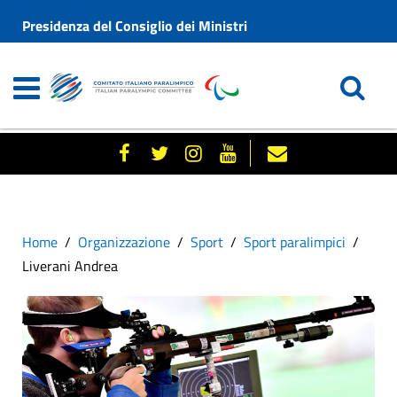
Presidenza del Consiglio dei Ministri
Home
Organizzazione
Sport
Sport paralimpici
Liverani Andrea