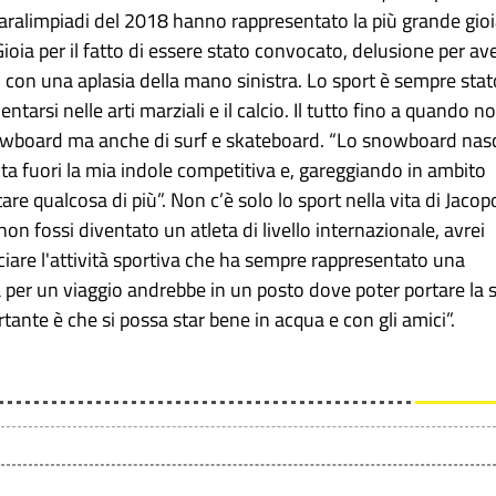
aralimpiadi del 2018 hanno rappresentato la più grande gio
Gioia per il fatto di essere stato convocato, delusione per av
o con una aplasia della mano sinistra. Lo sport è sempre stat
entarsi nelle arti marziali e il calcio. Il tutto fino a quando n
snowboard ma anche di surf e skateboard. “Lo snowboard nas
ta fuori la mia indole competitiva e, gareggiando in ambito
re qualcosa di più”. Non c’è solo lo sport nella vita di Jacop
on fossi diventato un atleta di livello internazionale, avrei
ciare l'attività sportiva che ha sempre rappresentato una
a per un viaggio andrebbe in un posto dove poter portare la 
ortante è che si possa star bene in acqua e con gli amici”.