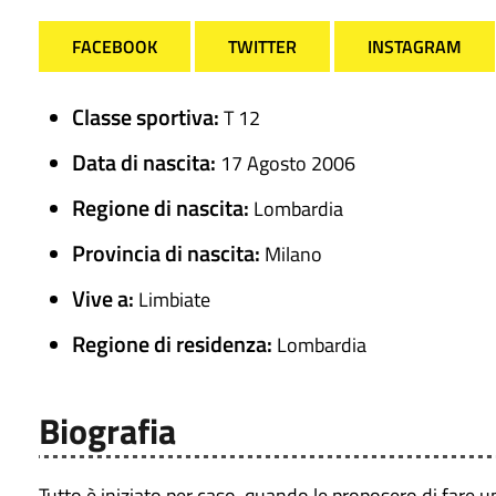
FACEBOOK
TWITTER
INSTAGRAM
Classe sportiva:
T 12
Data di nascita:
17 Agosto 2006
Regione di nascita:
Lombardia
Provincia di nascita:
Milano
Vive a:
Limbiate
Regione di residenza:
Lombardia
Biografia
Tutto è iniziato per caso, quando le proposero di fare u