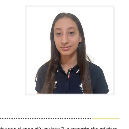
tica non si sono più lasciate: “Ho scoperto che mi piace