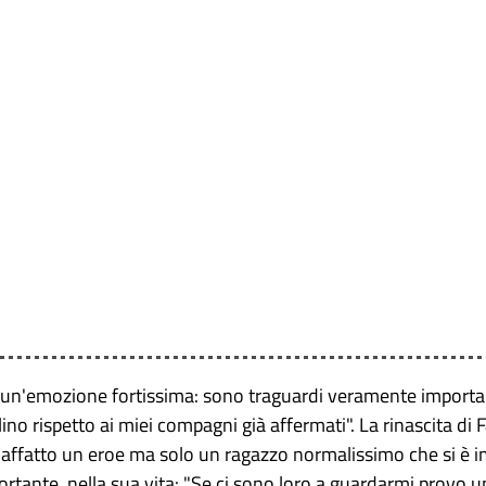
 un'emozione fortissima: sono traguardi veramente importan
ino rispetto ai miei compagni già affermati". La rinascita di 
 affatto un eroe ma solo un ragazzo normalissimo che si è im
ortante, nella sua vita: "Se ci sono loro a guardarmi provo 