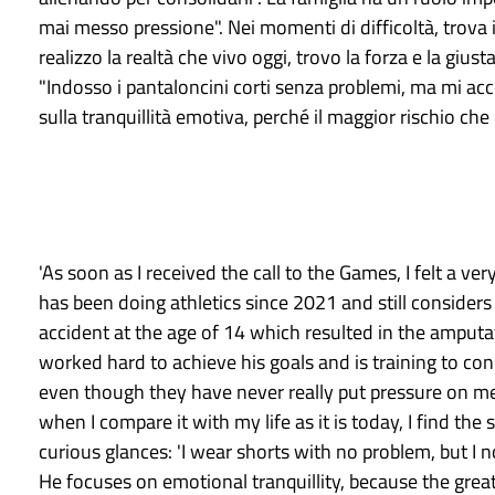
mai messo pressione". Nei momenti di difficoltà, trova 
realizzo la realtà che vivo oggi, trovo la forza e la gi
"Indosso i pantaloncini corti senza problemi, ma mi acc
sulla tranquillità emotiva, perché il maggior rischio che 
'As soon as I received the call to the Games, I felt a 
has been doing athletics since 2021 and still consider
accident at the age of 14 which resulted in the amputati
worked hard to achieve his goals and is training to conso
even though they have never really put pressure on me’. 
when I compare it with my life as it is today, I find th
curious glances: 'I wear shorts with no problem, but I n
He focuses on emotional tranquillity, because the grea