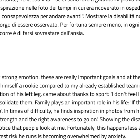
ispirazione nelle foto dei tempi in cui era ricoverato in os
usta consapevolezza per andare avanti". Mostrare la disabilit
orgo di essere osservato. Per fortuna sempre meno, in ogni c
corre è di farsi sovrastare dall’ansia.
very strong emotion: these are really important goals and at
s himself a rookie compared to my already established teamma
on of his left leg, came about thanks to sport: 'I don't feel 
lidate them. Family plays an important role in his life: 'If t
In times of difficulty, he finds inspiration in photos from hi
e strength and the right awareness to go on.' Showing the disa
otice that people look at me. Fortunately, this happens less a
test risk he runs is becoming overwhelmed by anxiety.