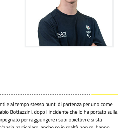
ti e al tempo stesso punti di partenza per uno come
Fabio Bottazzini, dopo l'incidente che lo ha portato sulla
pegnato per raggiungere i suoi obiettivi e si sta
un'ansia particolare, anche se in realtà non mi hanno