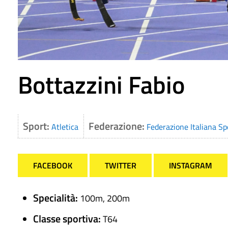
Bottazzini Fabio
Sport:
Federazione:
Atletica
Federazione Italiana Sp
FACEBOOK
TWITTER
INSTAGRAM
Specialità:
100m, 200m
Classe sportiva:
T64