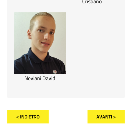
Cristiano
Neviani David
< INDIETRO
AVANTI >