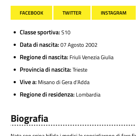
FACEBOOK
TWITTER
INSTAGRAM
Classe sportiva:
S10
Data di nascita:
07 Agosto 2002
Regione di nascita:
Friuli Venezia Giulia
Provincia di nascita:
Trieste
Vive a:
Misano di Gera d'Adda
Regione di residenza:
Lombardia
Biografia
Nata con spina bifida i medici le consigliarono di fare 