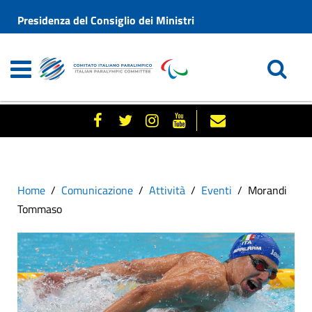
Presidenza del Consiglio dei Ministri
Home
Comunicazione
Attività
Eventi
Morandi
Tommaso