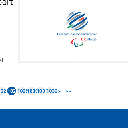
port
 i
1027
1028
1029
1030
1031
1032
>
>>