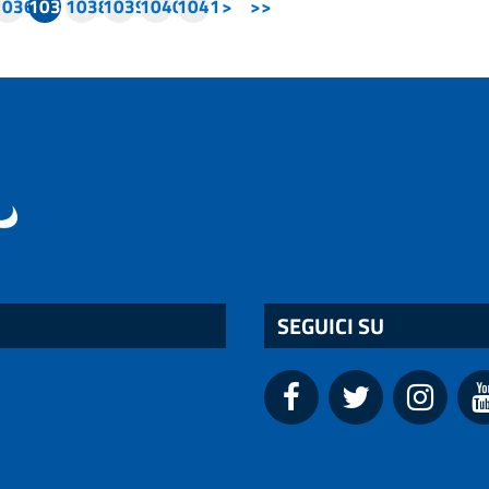
1036
1037
1038
1039
1040
1041
>
>>
SEGUICI SU