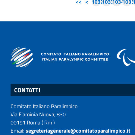
<<
<
1032
1033
1034
1035
CONTATTI
Comitato Italiano Paralimpico
Via Flaminia Nuova, 830
00191
Roma
(
Rm
)
Email:
segreteriagenerale@comitatoparalimpico.it