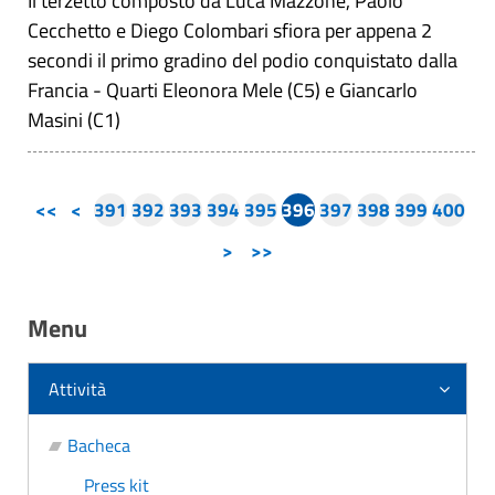
Il terzetto composto da Luca Mazzone, Paolo
Cecchetto e Diego Colombari sfiora per appena 2
secondi il primo gradino del podio conquistato dalla
Francia - Quarti Eleonora Mele (C5) e Giancarlo
Masini (C1)
<<
<
391
392
393
394
395
396
397
398
399
400
>
>>
Menu
Attività
Bacheca
Press kit