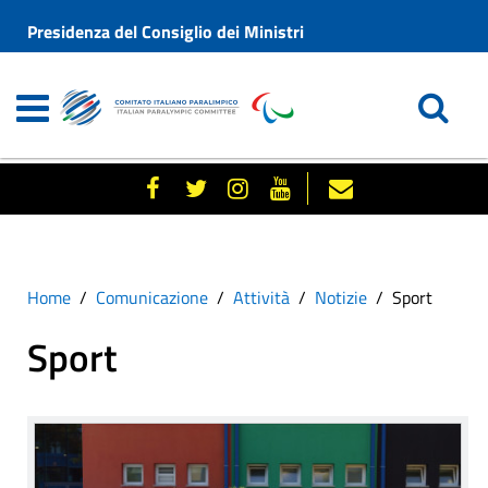
Presidenza del Consiglio dei Ministri
Home
Comunicazione
Attività
Notizie
Sport
Sport