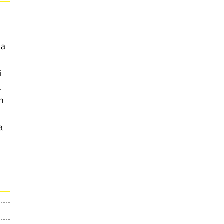
.
la
i
a
un
a