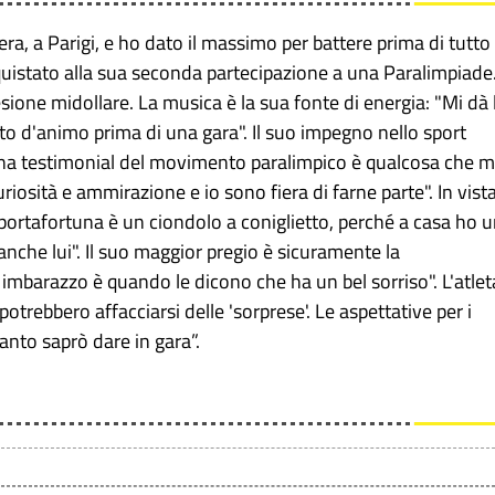
ra, a Parigi, e ho dato il massimo per battere prima di tutto
nquistato alla sua seconda partecipazione a una Paralimpiade
sione midollare. La musica è la sua fonte di energia: "Mi dà 
ato d'animo prima di una gara". Il suo impegno nello sport
una testimonial del movimento paralimpico è qualcosa che m
ità e ammirazione e io sono fiera di farne parte". In vist
 portafortuna è un ciondolo a coniglietto, perché a casa ho 
nche lui". Il suo maggior pregio è sicuramente la
mbarazzo è quando le dicono che ha un bel sorriso". L'atlet
otrebbero affacciarsi delle 'sorprese'. Le aspettative per i
anto saprò dare in gara”.