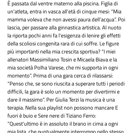
È passata dal ventre materno alla piscina. Figlia di
un'atleta, entra in vasca all’età di cinque mesi: “Mia
mamma voleva che non avessi paura dell’acqua”. Poi
lascia, per passare alla ginnastica artistica. Al nuoto
la riporta pochi anni fa l'esigenza di lenire gli effetti
della scoliosi congenita rara di cui soffre. Le figure
più importanti nella mia crescita sportiva? “I miei
allenatori Massimiliano Tosin e Micaela Biava e la
mia società Polha Varese, che mi supporta in ogni
momento”. Prima di una gara cerca di rilassarsi:
“Penso che, se sono riuscita a superare tutti i periodi
difficili, la gara è solo un momento per divertirmi e
dare il massimo”. Per Giulia Terzi la musica è una
terapia. Nella sua playlist non possono mancare E
fuori è buio e Sere nere di Tiziano Ferro:
“Quest'ultimo è in assoluto il brano in cima a ogni
mia lista, che puntualmente interrompo nello stesso