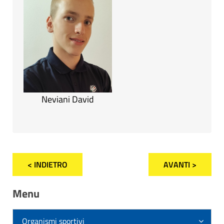
Neviani David
< INDIETRO
AVANTI >
Menu
Organismi sportivi