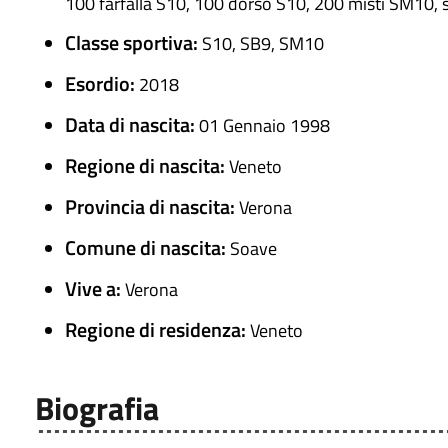
100 farfalla S10, 100 dorso S10, 200 misti SM10, s
Classe sportiva:
S10, SB9, SM10
Esordio:
2018
Data di nascita:
01 Gennaio 1998
Regione di nascita:
Veneto
Provincia di nascita:
Verona
Comune di nascita:
Soave
Vive a:
Verona
Regione di residenza:
Veneto
Biografia