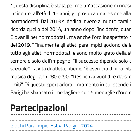
“Questa disciplina è stata per me un’occasione di rinas
incidente, all'età di 15 anni, gli provoca una lesione a
normodotati. Dal 2013 si dedica invece al nuoto paralim
ricorda quello del 2014, un anno dopo l’incidente, quan
Giovanili per normodotati, ma anche l’oro inaspettato n
del 2019. "Finalmente gli atleti paralimpici godono dell
tutto agli atleti normodotati e sono molto grato della s
sempre e solo dell'impegno: “Il successo dipende solo d
speciale”. La vita di atleta, ritiene, “è esempio di una v
musica degli anni ’80 e ’90. “Resilienza vuol dire darsi d
limiti”. Di questo sport adora il momento in cui scende 
Parigi ha sbancato il medagliere con 5 medaglie d'oro 
Partecipazioni
Giochi Paralimpici Estivi Parigi - 2024