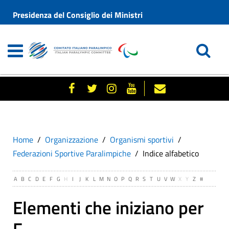
Presidenza del Consiglio dei Ministri
Home
Organizzazione
Organismi sportivi
Federazioni Sportive Paralimpiche
Indice alfabetico
A
B
C
D
E
F
G
H
I
J
K
L
M
N
O
P
Q
R
S
T
U
V
W
X
Y
Z
#
Elementi che iniziano per