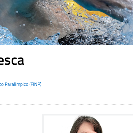
esca
to Paralimpico (FINP)