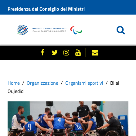
Presidenza del Consiglio dei Ministri
Home
Organizzazione
Organismi sportivi
Bilal
Oujedid