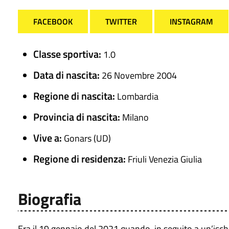
FACEBOOK
TWITTER
INSTAGRAM
Classe sportiva:
1.0
Data di nascita:
26 Novembre 2004
Regione di nascita:
Lombardia
Provincia di nascita:
Milano
Vive a:
Gonars (UD)
Regione di residenza:
Friuli Venezia Giulia
Biografia
Era il 19 gennaio del 2021 quando, in seguito a un’ischem