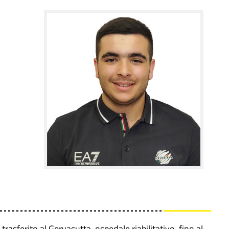
asferito al Gervasutta, ospedale riabilitativo, fino al