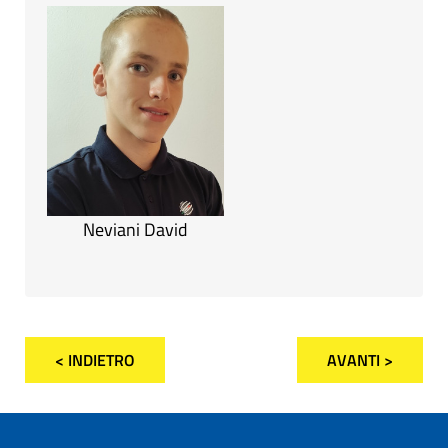
Neviani David
< INDIETRO
AVANTI >