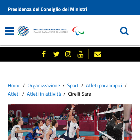
Presidenza del Consiglio dei Ministri
Home
Organizzazione
Sport
Atleti paralimpici
Atleti
Atleti in attività
Cirelli Sara