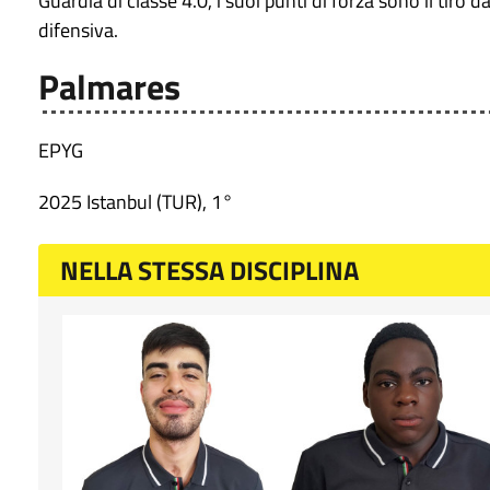
Guardia di classe 4.0, i suoi punti di forza sono il tiro 
difensiva.
Palmares
EPYG
2025 Istanbul (TUR), 1°
NELLA STESSA DISCIPLINA