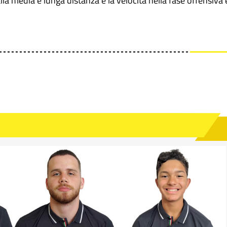
dalla media e lunga distanza e la velocità nella fase offensiva 