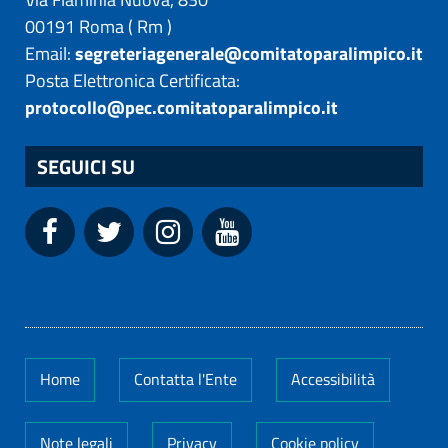
00191
Roma
(
Rm
)
Email:
segreteriagenerale@comitatoparalimpico.it
Posta Elettronica Certificata:
protocollo@pec.comitatoparalimpico.it
SEGUICI SU
Home
Contatta l'Ente
Accessibilità
Note legali
Privacy
Cookie policy