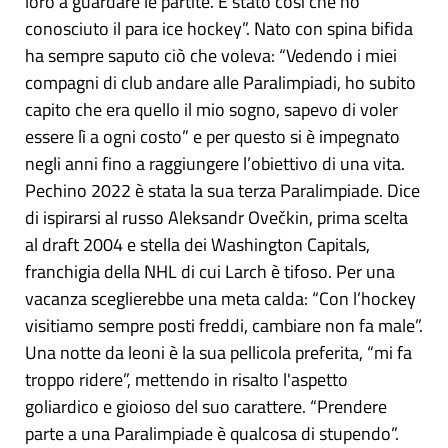
loro a guardare le partite. È stato così che ho
conosciuto il para ice hockey”. Nato con spina bifida
ha sempre saputo ciò che voleva: “Vedendo i miei
compagni di club andare alle Paralimpiadi, ho subito
capito che era quello il mio sogno, sapevo di voler
essere lì a ogni costo” e per questo si è impegnato
negli anni fino a raggiungere l’obiettivo di una vita.
Pechino 2022 è stata la sua terza Paralimpiade. Dice
di ispirarsi al russo Aleksandr Ovečkin, prima scelta
al draft 2004 e stella dei Washington Capitals,
franchigia della NHL di cui Larch è tifoso. Per una
vacanza sceglierebbe una meta calda: “Con l’hockey
visitiamo sempre posti freddi, cambiare non fa male”.
Una notte da leoni è la sua pellicola preferita, “mi fa
troppo ridere”, mettendo in risalto l'aspetto
goliardico e gioioso del suo carattere. “Prendere
parte a una Paralimpiade è qualcosa di stupendo”.