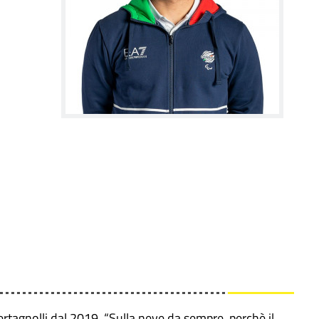
rtagnolli dal 2019. “Sulla neve da sempre, perchè il