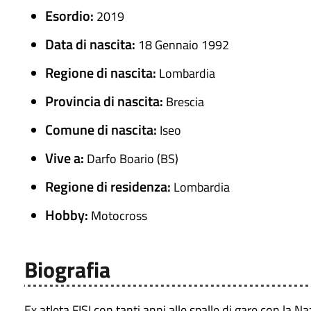
Esordio:
2019
Data di nascita:
18 Gennaio 1992
Regione di nascita:
Lombardia
Provincia di nascita:
Brescia
Comune di nascita:
Iseo
Vive a:
Darfo Boario (BS)
Regione di residenza:
Lombardia
Hobby:
Motocross
Biografia
Ex atleta FISI con tanti anni alle spalle di gare con l