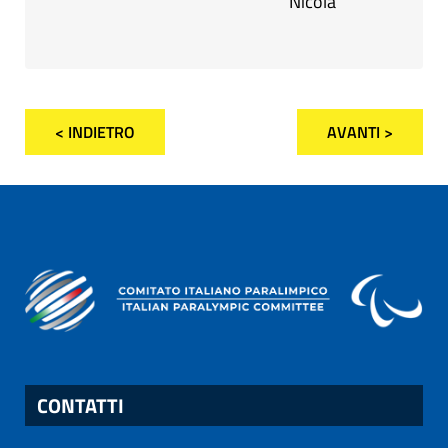
Nicola
< INDIETRO
AVANTI >
CONTATTI