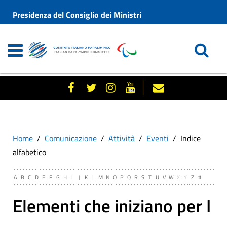
Presidenza del Consiglio dei Ministri
Home
Comunicazione
Attività
Eventi
Indice
alfabetico
A
B
C
D
E
F
G
H
I
J
K
L
M
N
O
P
Q
R
S
T
U
V
W
X
Y
Z
#
Elementi che iniziano per I