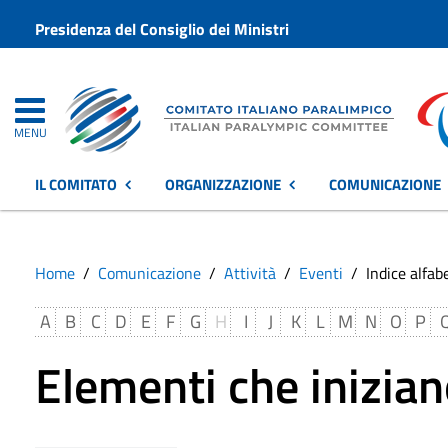
Presidenza del Consiglio dei Ministri
MENU
IL COMITATO
ORGANIZZAZIONE
COMUNICAZIONE
Home
Comunicazione
Attività
Eventi
Indice alfab
A
B
C
D
E
F
G
H
I
J
K
L
M
N
O
P
Elementi che inizian