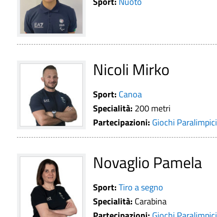
Sport:
Nuoto
Nicoli Mirko
Sport:
Canoa
Specialità:
200 metri
Partecipazioni:
Giochi Paralimpici
Novaglio Pamela
Sport:
Tiro a segno
Specialità:
Carabina
Partecipazioni:
Giochi Paralimpici