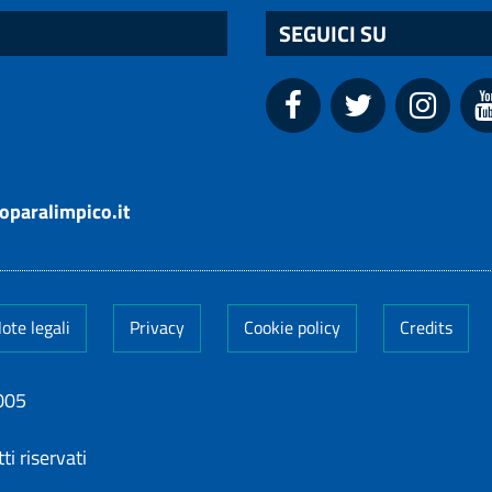
SEGUICI SU
oparalimpico.it
ote legali
Privacy
Cookie policy
Credits
005
ti riservati