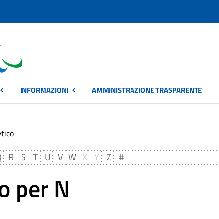
INFORMAZIONI
AMMINISTRAZIONE TRASPARENTE
etico
Q
R
S
T
U
V
W
X
Y
Z
#
o per N