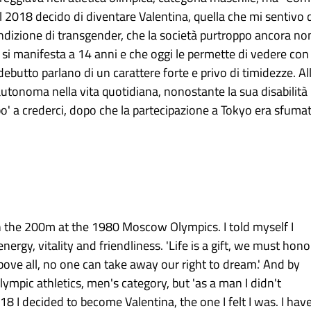
 2018 decido di diventare Valentina, quella che mi sentivo 
ondizione di transgender, che la società purtroppo ancora no
 si manifesta a 14 anni e che oggi le permette di vedere con
ebutto parlano di un carattere forte e privo di timidezze. Al
utonoma nella vita quotidiana, nonostante la sua disabilità
po' a crederci, dopo che la partecipazione a Tokyo era sfuma
 in the 200m at the 1980 Moscow Olympics. I told myself I
energy, vitality and friendliness. 'Life is a gift, we must hon
Above all, no one can take away our right to dream.' And by
mpic athletics, men's category, but 'as a man I didn't
18 I decided to become Valentina, the one I felt I was. I hav