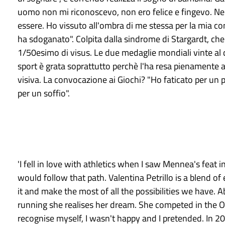
uomo non mi riconoscevo, non ero felice e fingevo. Nel
essere. Ho vissuto all'ombra di me stessa per la mia c
ha sdoganato". Colpita dalla sindrome di Stargardt, che
1/50esimo di visus. Le due medaglie mondiali vinte al d
sport è grata soprattutto perchè l'ha resa pienamente a
visiva. La convocazione ai Giochi? "Ho faticato per un 
per un soffio".
'I fell in love with athletics when I saw Mennea's feat
would follow that path. Valentina Petrillo is a blend of 
it and make the most of all the possibilities we have. 
running she realises her dream. She competed in the Oly
recognise myself, I wasn't happy and I pretended. In 20