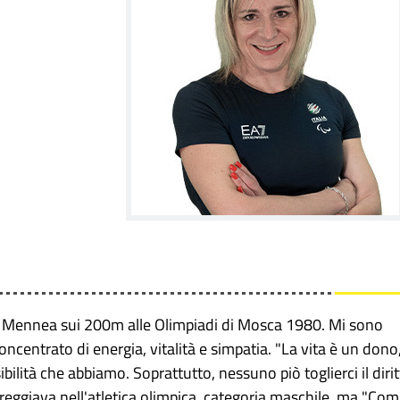
di Mennea sui 200m alle Olimpiadi di Mosca 1980. Mi sono
oncentrato di energia, vitalità e simpatia. "La vita è un dono
ilità che abbiamo. Soprattutto, nessuno piò toglierci il diri
areggiava nell'atletica olimpica, categoria maschile, ma "Co