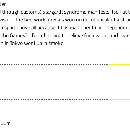
der
d through customs.' Stargardt syndrome manifests itself at 
of vision. The two world medals won on debut speak of a str
 to sport above all because it has made her fully independent
o the Games? 'I found it hard to believe for a while, and I wa
n in Tokyo went up in smoke’.
 200m