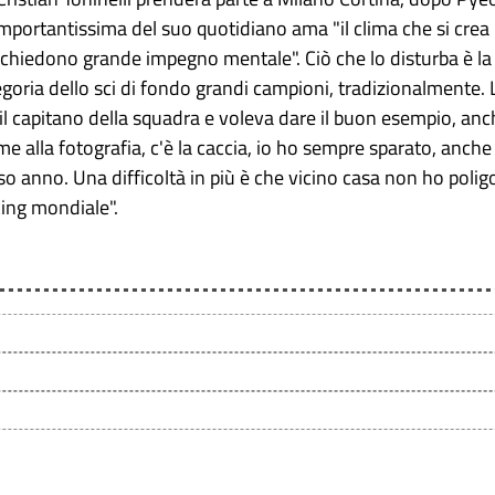
portantissima del suo quotidiano ama "il clima che si crea i
ichiedono grande impegno mentale". Ciò che lo disturba è la s
oria dello sci di fondo grandi campioni, tradizionalmente. L'
il capitano della squadra e voleva dare il buon esempio, anc
me alla fotografia, c'è la caccia, io ho sempre sparato, anche s
rso anno. Una difficoltà in più è che vicino casa non ho pol
king mondiale".