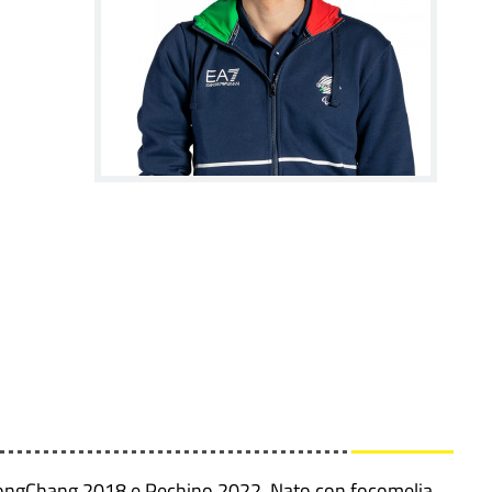
o PyeongChang 2018 e Pechino 2022. Nato con focomelia