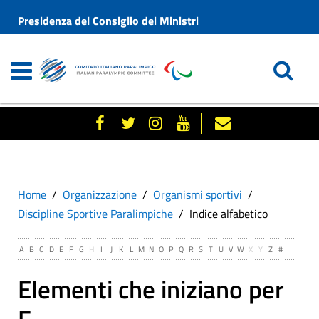
Presidenza del Consiglio dei Ministri
Home
Organizzazione
Organismi sportivi
Discipline Sportive Paralimpiche
Indice alfabetico
A
B
C
D
E
F
G
H
I
J
K
L
M
N
O
P
Q
R
S
T
U
V
W
X
Y
Z
#
Elementi che iniziano per