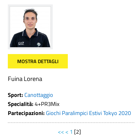
MOSTRA DETTAGLI
Fuina Lorena
Sport:
Canottaggio
Specialità:
4+PR3Mix
Partecipazioni:
Giochi Paralimpici Estivi Tokyo 2020
<<
<
1
[
2
]